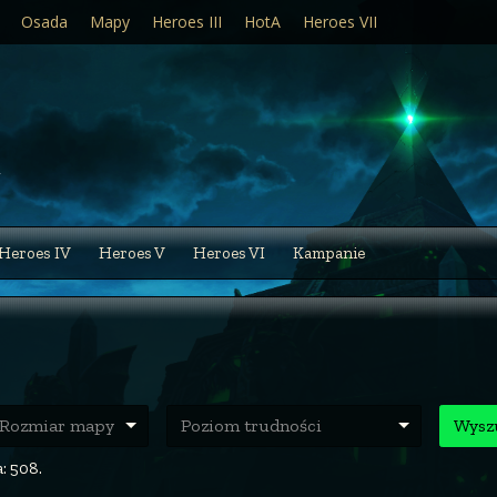
Osada
Mapy
Heroes III
HotA
Heroes VII
Heroes IV
Heroes V
Heroes VI
Kampanie
ozmiar mapy
Poziom trudności
Wysz
: 508.