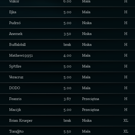
Volkor
6.00
Mała
H
Ejka
5.00
Mała
H
Pudrzó
5.00
Niska
H
Anemek
3.50
Niska
H
Buffalobill
brak
Niska
H
Mathew19951
4.00
Mała
H
Sp!tfire
5.00
Mała
H
Veracruz
5.00
Mała
H
DODO
5.00
Mała
H
Feanris
3.67
Przeciętna
H
Maci3k
5.00
Przeciętna
H
Brian Krueper
brak
Niska
XL
Tom@to
5.50
Mała
XL