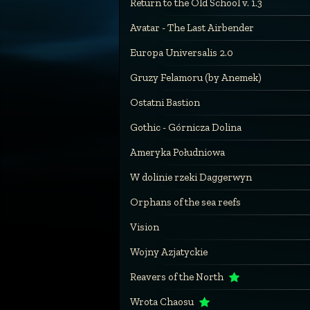
Return to the Old School v. 1.3
Avatar - The Last Airbender
Europa Universalis 2.0
Gruzy Felamoru (by Anemek)
Ostatni Bastion
Gothic - Górnicza Dolina
Ameryka Południowa
W dolinie rzeki Daggerwyn
Orphans of the sea reefs
Vision
Wojny Azjatyckie
Reavers of the North
Wrota Chaosu