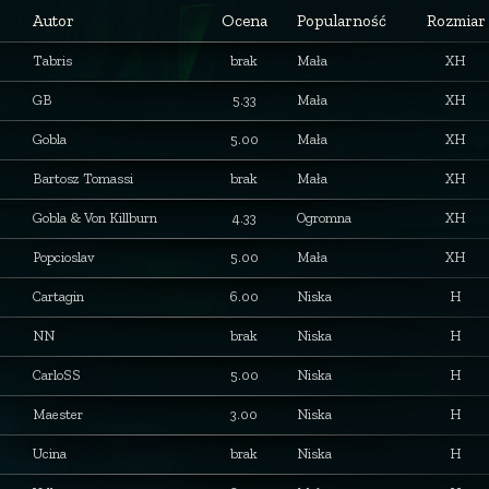
Autor
Ocena
Popularność
Rozmiar
Tabris
brak
Mała
XH
GB
5.33
Mała
XH
Gobla
5.00
Mała
XH
Bartosz Tomassi
brak
Mała
XH
Gobla & Von Killburn
4.33
Ogromna
XH
Popcioslav
5.00
Mała
XH
Cartagin
6.00
Niska
H
NN
brak
Niska
H
CarloSS
5.00
Niska
H
Maester
3.00
Niska
H
Ucina
brak
Niska
H