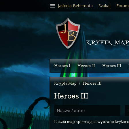
Jaskinia Behemota
Szukaj
Forum
Heroes I
Heroes II
Heroes III
Krypta Map
Heroes III
Heroes III
R
Nazwa / autor
Liczba map spełniająca wybrane kryteria