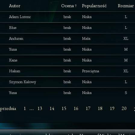
Autor
Ocena
Popularność
Rozmiar
Adam Lorenc
brak
Niska
L
Blue
brak
Niska
L
Anduran
brak
Mała
XL
Yuna
brak
Niska
M
Kane
brak
Niska
M
Hakan
brak
Przeciętna
XL
Szymon Kałowy
brak
Niska
L
Yuna
brak
Niska
S
…
przednia
1
13
14
15
16
17
18
19
20