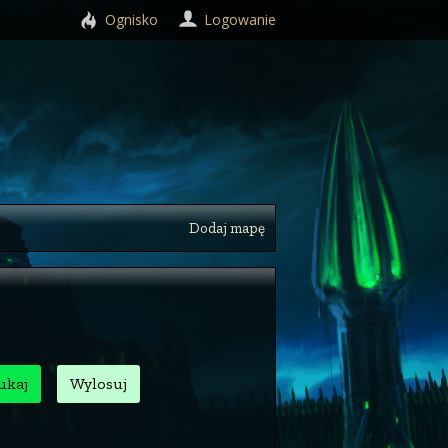
Ognisko
Logowanie
Dodaj mapę
ukaj
Wylosuj