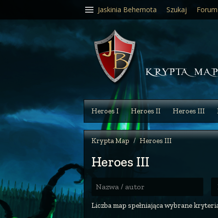
Jaskinia Behemota
Szukaj
Forum
Heroes I
Heroes II
Heroes III
Krypta Map
Heroes III
Heroes III
R
Nazwa / autor
Liczba map spełniająca wybrane kryteria