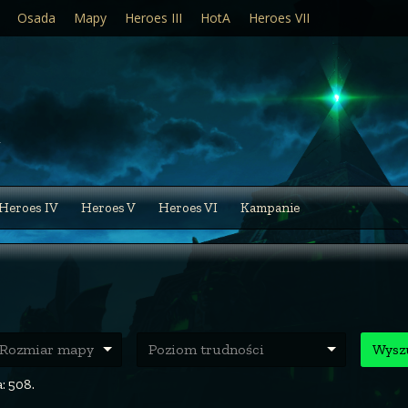
Osada
Mapy
Heroes III
HotA
Heroes VII
Heroes IV
Heroes V
Heroes VI
Kampanie
ozmiar mapy
Poziom trudności
Wysz
: 508.