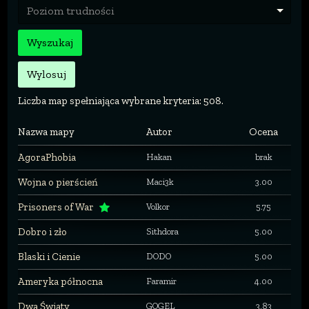
Poziom trudności
Wyszukaj
Wylosuj
Liczba map spełniająca wybrane kryteria: 508.
Nazwa mapy
Autor
Ocena
AgoraPhobia
Hakan
brak
Wojna o pierścień
Maci3k
3.00
Prisoners of War
Volkor
5.75
Dobro i zło
Sithdora
5.00
Blaski i Cienie
DODO
5.00
Ameryka północna
Faramir
4.00
Dwa Światy
GOGEL
3.83