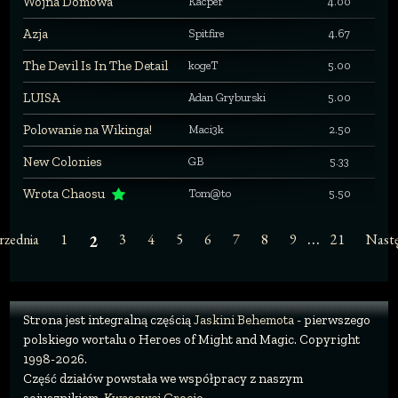
Wojna Domowa
Kacper
4.00
Azja
Spitfire
4.67
The Devil Is In The Detail
kogeT
5.00
LUISA
Adan Gryburski
5.00
Polowanie na Wikinga!
Maci3k
2.50
New Colonies
GB
5.33
Wrota Chaosu
Tom@to
5.50
…
rzednia
1
3
4
5
6
7
8
9
21
Nast
2
Strona jest integralną częścią
Jaskini Behemota
- pierwszego
polskiego wortalu o Heroes of Might and Magic. Copyright
1998-2026.
Część działów powstała we współpracy z naszym