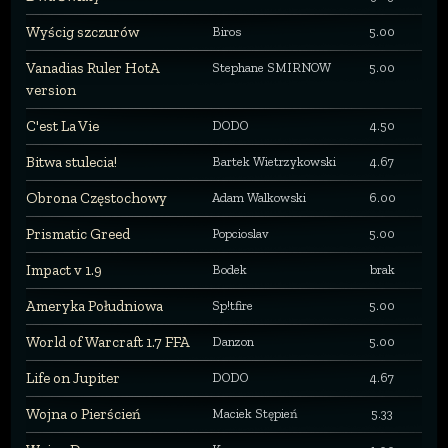
Wyścig szczurów
Biros
5.00
Vanadias Ruler HotA
Stephane SMIRNOW
5.00
version
C'est La Vie
DODO
4.50
Bitwa stulecia!
Bartek Wietrzykowski
4.67
Obrona Częstochowy
Adam Walkowski
6.00
Prismatic Greed
Popcioslav
5.00
Impact v 1.9
Bodek
brak
Ameryka Południowa
Sp!tfire
5.00
World of Warcraft 1.7 FFA
Danzon
5.00
Life on Jupiter
DODO
4.67
Wojna o Pierścień
Maciek Stępień
5.33