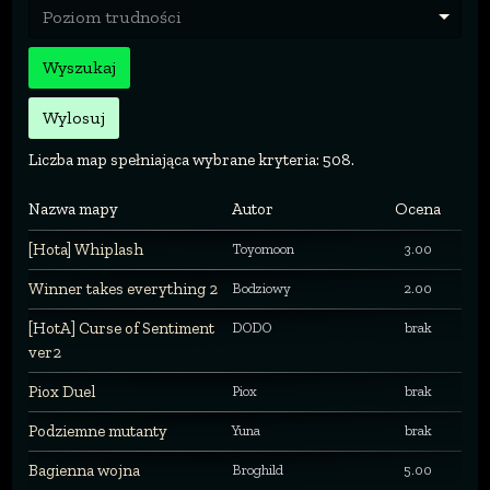
Poziom trudności
Wyszukaj
Wylosuj
Liczba map spełniająca wybrane kryteria: 508.
Nazwa mapy
Autor
Ocena
[Hota] Whiplash
Toyomoon
3.00
Winner takes everything 2
Bodziowy
2.00
[HotA] Curse of Sentiment
DODO
brak
ver2
Piox Duel
Piox
brak
Podziemne mutanty
Yuna
brak
Bagienna wojna
Broghild
5.00