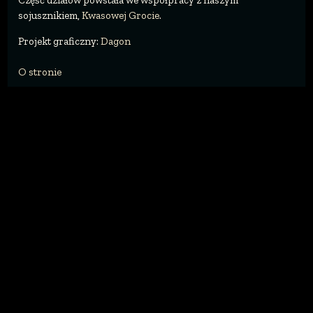
Część działów powstała we współpracy z naszym
sojusznikiem,
Kwasowej Grocie
.
Projekt graficzny:
Dagon
O stronie
Poziom trudności