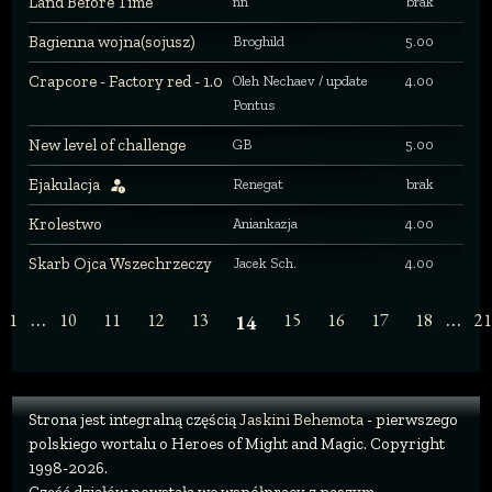
Land Before Time
nn
brak
Bagienna wojna(sojusz)
Broghild
5.00
Crapcore - Factory red - 1.0
Oleh Nechaev / update
4.00
Pontus
New level of challenge
GB
5.00
Ejakulacja
Renegat
brak
Krolestwo
Aniankazja
4.00
Skarb Ojca Wszechrzeczy
Jacek Sch.
4.00
…
…
1
10
11
12
13
15
16
17
18
21
14
Strona jest integralną częścią
Jaskini Behemota
- pierwszego
polskiego wortalu o Heroes of Might and Magic. Copyright
1998-2026.