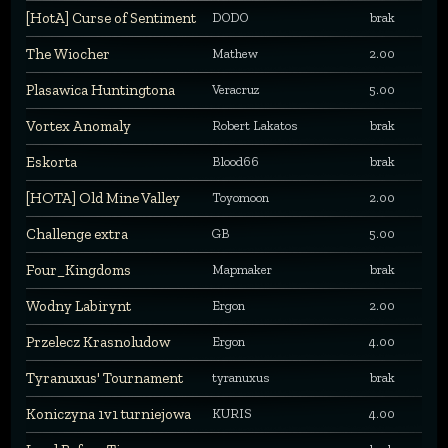
[HotA] Curse of Sentiment
DODO
brak
The Wiocher
Mathew
2.00
Plasawica Huntingtona
Veracruz
5.00
Vortex Anomaly
Robert Lakatos
brak
Eskorta
Blood66
brak
[HOTA] Old Mine Valley
Toyomoon
2.00
Challenge extra
GB
5.00
Four_Kingdoms
Mapmaker
brak
Wodny Labirynt
Ergon
2.00
Przelecz Krasnoludow
Ergon
4.00
Tyranuxus' Tournament
tyranuxus
brak
Koniczyna 1v1 turniejowa
KURIS
4.00