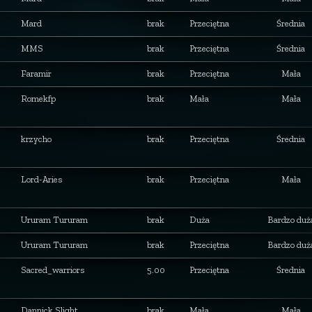
Mard
brak
Przeciętna
Średnia
MMS
brak
Przeciętna
Średnia
Faramir
brak
Przeciętna
Mała
Romekfp
brak
Mała
Mała
krzycho
brak
Przeciętna
Średnia
Lord-Aries
brak
Przeciętna
Mała
Ururam Tururam
brak
Duża
Bardzo duż
Ururam Tururam
brak
Przeciętna
Bardzo duż
Sacred_warriors
5.00
Przeciętna
Średnia
Dannick Slight
brak
Mała
Mała