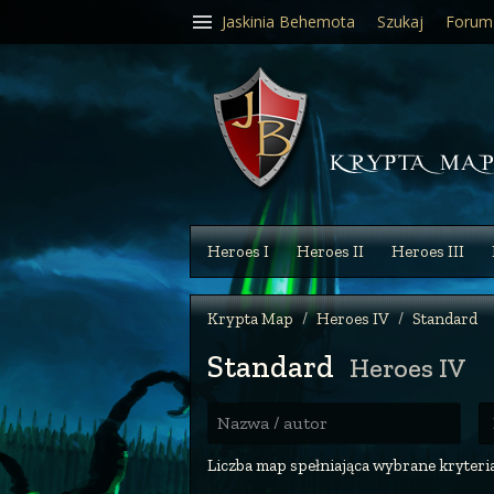
Jaskinia Behemota
Szukaj
Forum
Heroes I
Heroes II
Heroes III
Krypta Map
Heroes IV
Standard
Standard
Heroes IV
R
Nazwa / autor
Liczba map spełniająca wybrane kryteria