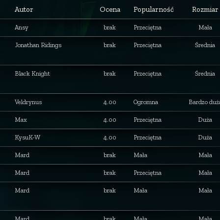
Autor
Ocena
Popularność
Rozmiar
Ansy
brak
Przeciętna
Mała
Jonathan Ridings
brak
Przeciętna
Średnia
Black Knight
brak
Przeciętna
Średnia
Veldrynus
4.00
Ogromna
Bardzo duż
Max
4.00
Przeciętna
Duża
KysuK-W
4.00
Przeciętna
Duża
Mard
brak
Mała
Mała
Mard
brak
Przeciętna
Mała
Mard
brak
Mała
Mała
Mard
brak
Mała
Mała