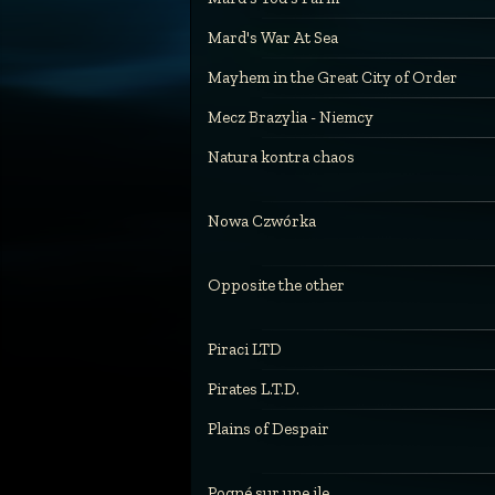
Mard's War At Sea
Mayhem in the Great City of Order
Mecz Brazylia - Niemcy
Natura kontra chaos
Nowa Czwórka
Opposite the other
Piraci LTD
Pirates L.T.D.
Plains of Despair
Pogné sur une ile