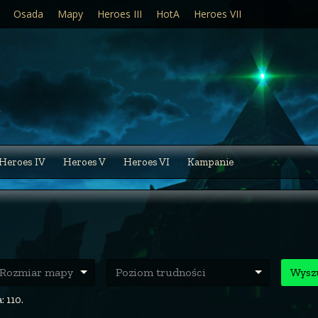
Osada
Mapy
Heroes III
HotA
Heroes VII
Heroes IV
Heroes V
Heroes VI
Kampanie
ozmiar mapy
Poziom trudności
Wysz
: 110.