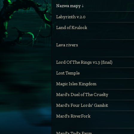
Nazwa mapy
Labyrinth v.2.0
Land of Krulock
Lava rivers
Lord Of The Rings v1.3 (final)
Lost Temple
Magic Isles Kingdom
Mard's Duel of The Cruelty
Mard's Four Lords' Gambit
Mard's RiverFork
Mard's Tod's Farm