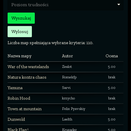
Poziom trudności
Wyszukaj
Wylosuj
Liczba map spełniająca wybrane kryteria: 110.
Nazwa mapy
Autor
Ocena
War of the wastelands
Zealot
5.00
Natura kontra chaos
Romekfp
brak
Yamuna
Sarvi
5.00
Robin Hood
krzycho
brak
Town at mountain
Felix Pyavskiy
brak
Dunwold
Laelth
5.00
Black Flag !
Kruzader
5.00