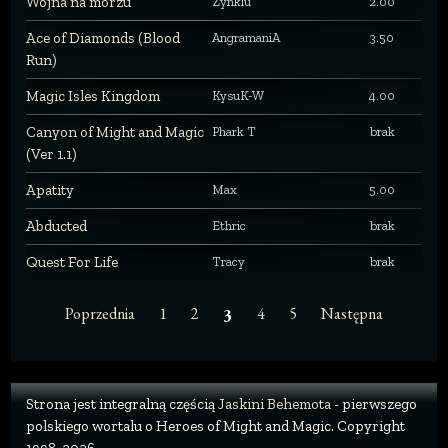
Wojna na morzu
Zynklu
2.00
Ace of Diamonds (Blood
AngramaniA
3.50
Run)
Magic Isles Kingdom
KysuK-W
4.00
Canyon of Might and Magic
Phark T
brak
(Ver 1.1)
Apatity
Max
5.00
Abducted
Ethric
brak
Quest For Life
Tracy
brak
Poprzednia
1
2
4
5
Następna
3
Strona jest integralną częścią
Jaskini Behemota
- pierwszego
polskiego wortalu o Heroes of Might and Magic. Copyright