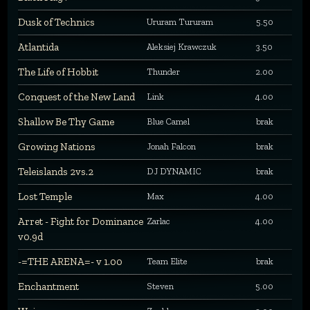
Dusk of Technics
Ururam Tururam
5.50
Atlantida
Aleksiej Krawczuk
3.50
The Life of Hobbit
Thunder
2.00
Conquest of the New Land
Link
4.00
Shallow Be Thy Game
Blue Camel
brak
Growing Nations
Jonah Falcon
brak
Teleislands 2vs.2
DJ DYNAMIC
brak
Lost Temple
Max
4.00
Arret - Fight for Dominance
Zarlac
4.00
v0.9d
-=THE ARENA=- v 1.00
Team Elite
brak
Enchantment
Steven
5.00