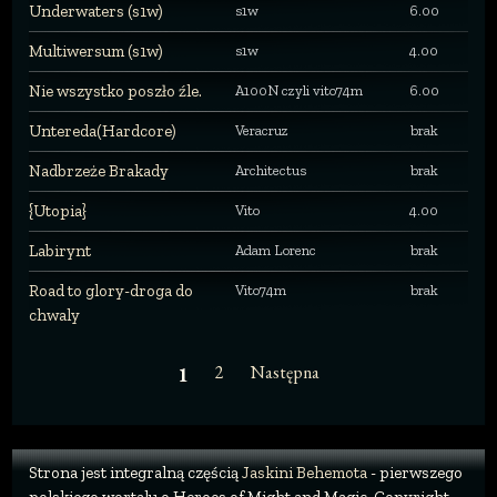
Underwaters (s1w)
s1w
6.00
Multiwersum (s1w)
s1w
4.00
Nie wszystko poszło źle.
A100N czyli vito74m
6.00
Untereda(Hardcore)
Veracruz
brak
Nadbrzeże Brakady
Architectus
brak
{Utopia}
Vito
4.00
Labirynt
Adam Lorenc
brak
Road to glory-droga do
Vito74m
brak
chwaly
2
Następna
1
Strona jest integralną częścią
Jaskini Behemota
- pierwszego