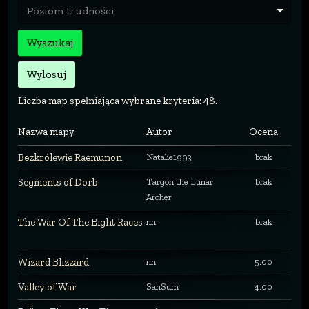
Poziom trudności
Wyszukaj
Wylosuj
Liczba map spełniająca wybrane kryteria: 48.
Nazwa mapy
Autor
Ocena
Bezkrólewie Raemunon
Natalie1993
brak
Segments of Dorb
Targon the Lunar
brak
Archer
The War Of The Eight Races
nn
brak
Wizard Blizzard
nn
5.00
Valley of War
SanSum
4.00