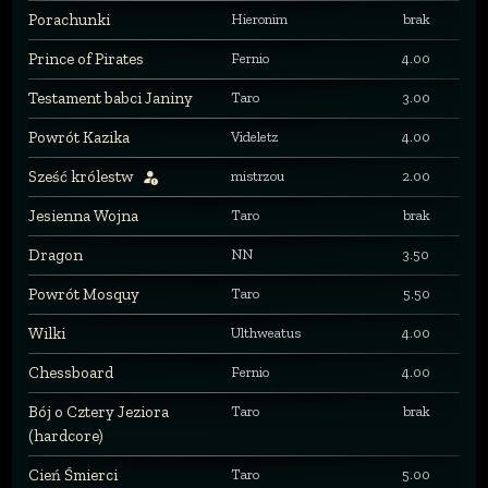
Porachunki
Hieronim
brak
Prince of Pirates
Fernio
4.00
Testament babci Janiny
Taro
3.00
Powrót Kazika
Videletz
4.00
Sześć królestw
mistrzou
2.00
Jesienna Wojna
Taro
brak
Dragon
NN
3.50
Powrót Mosquy
Taro
5.50
Wilki
Ulthweatus
4.00
Chessboard
Fernio
4.00
Bój o Cztery Jeziora
Taro
brak
(hardcore)
Cień Śmierci
Taro
5.00