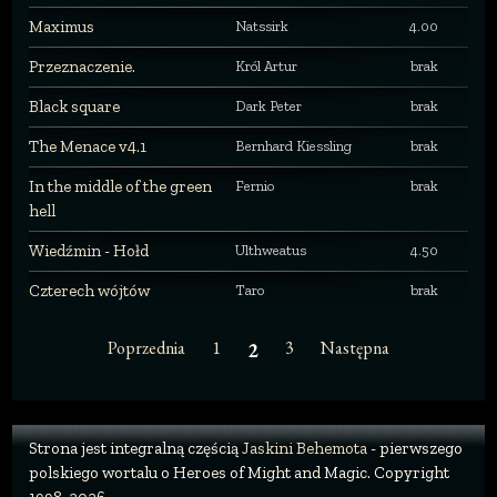
Maximus
Natssirk
4.00
Przeznaczenie.
Król Artur
brak
Black square
Dark Peter
brak
The Menace v4.1
Bernhard Kiessling
brak
In the middle of the green
Fernio
brak
hell
Wiedźmin - Hołd
Ulthweatus
4.50
Czterech wójtów
Taro
brak
Poprzednia
1
3
Następna
2
Strona jest integralną częścią
Jaskini Behemota
- pierwszego
polskiego wortalu o Heroes of Might and Magic. Copyright