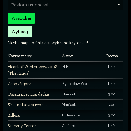
Poziom trudności
Wyszukaj
Wylosuj
Liczba map spełniająca wybrane kryteria: 64.
Nazwa mapy
Autor
Ocena
Heart of Winter wow2008
N.N.
brak
(The Kings)
Zdobyć górę
Bychosław Wielki
brak
Osiem prac Hardacka
Hardack
5.00
Krasnoludzka rebelia
Hardack
5.00
Killers
Ulthweatus
3.00
Śnieżny Terror
Guldurs
brak