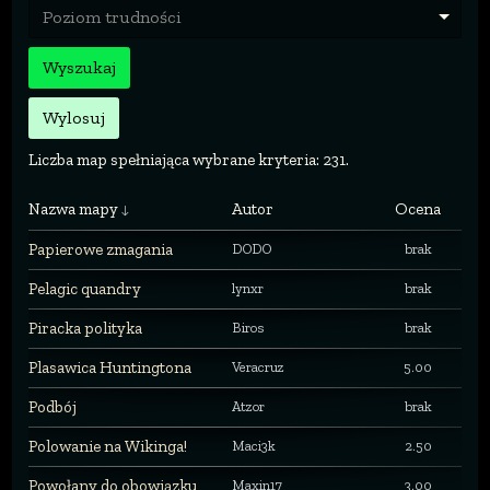
Poziom trudności
Wyszukaj
Wylosuj
Liczba map spełniająca wybrane kryteria: 231.
Nazwa mapy
Autor
Ocena
Papierowe zmagania
DODO
brak
Pelagic quandry
lynxr
brak
Piracka polityka
Biros
brak
Plasawica Huntingtona
Veracruz
5.00
Podbój
Atzor
brak
Polowanie na Wikinga!
Maci3k
2.50
Powołany do obowiązku
Maxin17
3.00