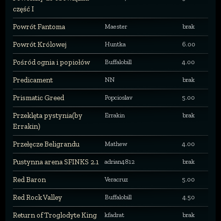
część I
Powrót Fantoma
Maester
brak
Powrót Królowej
Huntka
6.00
Pośród ognia i popiołów
Buffalobill
4.00
Predicament
NN
brak
Prismatic Greed
Popcioslav
5.00
Przeklęta pystynia(by
Errakin
brak
Errakin)
Przełęcze Beligrandu
Mathew
4.00
Pustynna arena SFINKS 2.1
adrian4812
brak
Red Baron
Veracruz
5.00
Red Rock Valley
Buffalobill
4.50
Return of Troglodyte King
kfadrat
brak