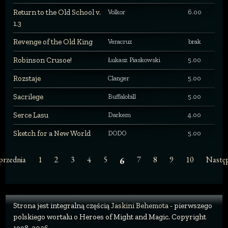
Return to the Old School v.
Volkor
6.00
1.3
Revenge of the Old King
Veracruz
brak
Robinson Crusoe!
Łukasz Piaskowski
5.00
Rozstaje
Clanger
5.00
Sacrilege
Buffalobill
5.00
Serce Lasu
Darkem
4.00
Sketch for a New World
DODO
5.00
przednia
1
2
3
4
5
7
8
9
10
Nastę
6
Strona jest integralną częścią
Jaskini Behemota
- pierwszego
polskiego wortalu o Heroes of Might and Magic. Copyright