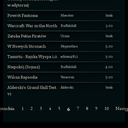
w edytorze)
Powrót Fantoma
Maester
brak
Warcraft: War in the North
Buffalobill
3.00
Zatoka Pełna Piratów
Ucina
brak
W Nowych Stronach
Nepenthes
5.00
Tamirtu - Rajska Wyspa 1.0
adrian4812
5.00
Niepokój (Sojusz)
Buffalobill
4.00
Wilcza Rapsodia
Veracruz
5.00
Alderski's Grand Skill Test
Alderski
brak
v1
przednia
1
2
3
4
5
7
8
9
10
Nastę
6