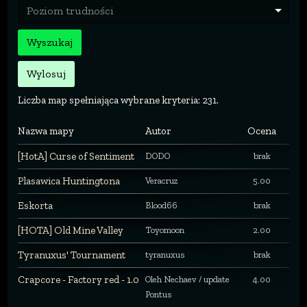
Poziom trudności
Wyszukaj
Wylosuj
Liczba map spełniająca wybrane kryteria: 231.
Nazwa mapy
Autor
Ocena
[HotA] Curse of Sentiment
DODO
brak
Plasawica Huntingtona
Veracruz
5.00
Eskorta
Blood66
brak
[HOTA] Old Mine Valley
Toyomoon
2.00
Tyranuxus' Tournament
tyranuxus
brak
Crapcore - Factory red - 1.0
Oleh Nechaev / update
4.00
Pontus