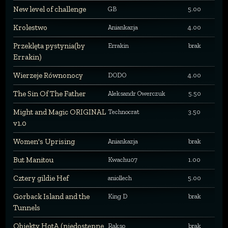
New level of challenge
GB
5.00
Krolestwo
Aniankazja
4.00
Przeklęta pystynia(by
Errakin
brak
Errakin)
Wierzeje Równonocy
DODO
4.00
The Sin Of The Father
Aleksandr Owerczuk
5.50
Might and Magic ORIGINAL
Technocrat
3.50
v1.0
Women's Uprising
Aniankazja
brak
But Manitou
Kwachu07
1.00
Cztery gildie Hef
aniollech
5.00
Gorback Island and the
King D
brak
Tunnels
Obiekty HotA (niedostępne
Rakso
brak