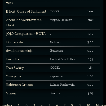
ver2
[HotA] Curse of Sentiment
DODO
brak
Arena Konwentowa 2.4
Wojrad, Hellburn
brak
HotA
jOjO Compilation +HOTA
...
5.50
Dobro i zło
Sithdora
5.00
dwudniowa misja
Budowicz
5.00
Forgotten
Gobla & Von Killburn
4.33
Dwa Światy
GOGEL
3.83
Zmaganie
esperansa
1.00
Robinson Crusoe!
Łukasz Piaskowski
5.00
Vision
Feanris
3.67
przednia
1
3
4
5
6
7
8
9
10
Nastę
2