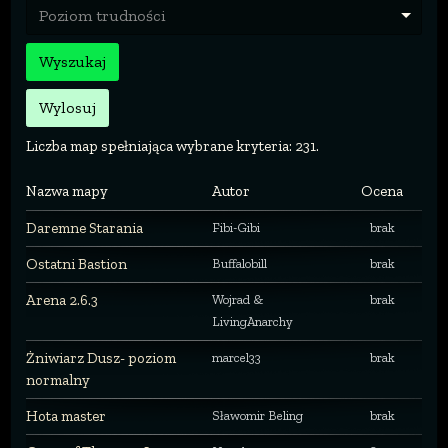
Poziom trudności
Wyszukaj
Wylosuj
Liczba map spełniająca wybrane kryteria: 231.
Nazwa mapy
Autor
Ocena
Daremne Starania
Fibi-Gibi
brak
Ostatni Bastion
Buffalobill
brak
Arena 2.6.3
Wojrad &
brak
LivingAnarchy
Żniwiarz Dusz- poziom
marcel33
brak
normalny
Hota master
Sławomir Beling
brak