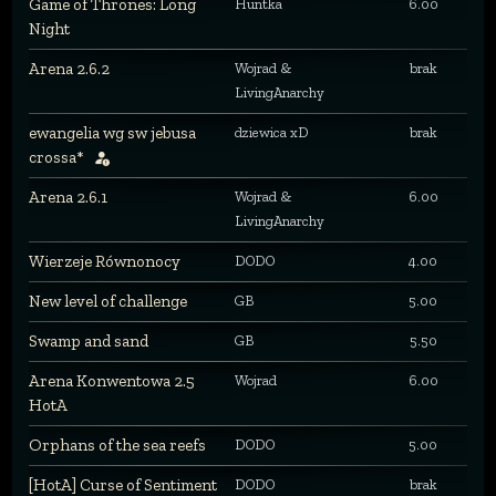
Game of Thrones: Long
Huntka
6.00
Night
Arena 2.6.2
Wojrad &
brak
LivingAnarchy
ewangelia wg sw jebusa
dziewica xD
brak
crossa*
Arena 2.6.1
Wojrad &
6.00
LivingAnarchy
Wierzeje Równonocy
DODO
4.00
New level of challenge
GB
5.00
Swamp and sand
GB
5.50
Arena Konwentowa 2.5
Wojrad
6.00
HotA
Orphans of the sea reefs
DODO
5.00
[HotA] Curse of Sentiment
DODO
brak